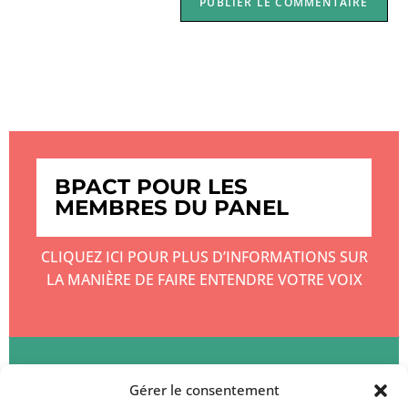
BPACT POUR LES
MEMBRES DU PANEL
CLIQUEZ ICI POUR PLUS D’INFORMATIONS SUR
LA MANIÈRE DE FAIRE ENTENDRE VOTRE VOIX
BPACT POUR LES CLIENTS
Gérer le consentement