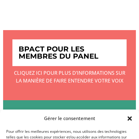
BPACT POUR LES
MEMBRES DU PANEL
CLIQUEZ ICI POUR PLUS D’INFORMATIONS SUR
LA MANIÈRE DE FAIRE ENTENDRE VOTRE VOIX
BPACT POUR LES CLIENTS
Gérer le consentement
Pour offrir les meilleures expériences, nous utilisons des technologies
CLIQUEZ ICI POUR EN SAVOIR PLUS SUR
telles que les cookies pour stocker et/ou accéder aux informations sur