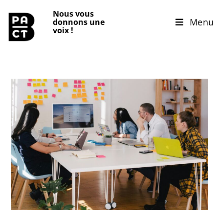
Nous vous
Menu
donnons une
voix
!