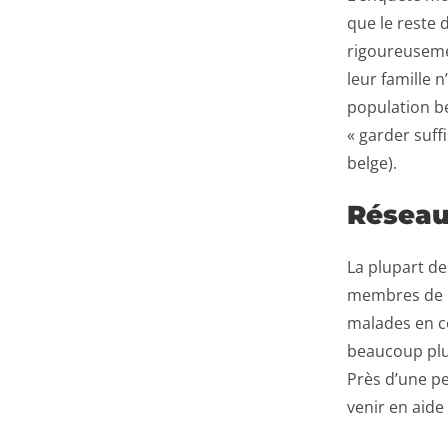
que le reste 
rigoureuseme
leur famille 
population be
« garder suff
belge).
Réseau
La plupart de
membres de le
malades en c
beaucoup plus
Près d’une pe
venir en aide