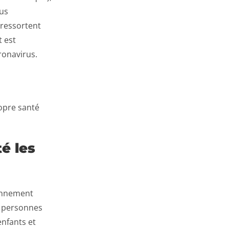
ous
 ressortent
t est
ronavirus.
ropre santé
é les
ronnement
s personnes
enfants et