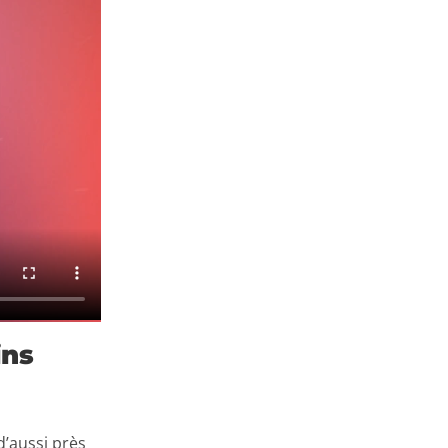
ins
d’aussi près