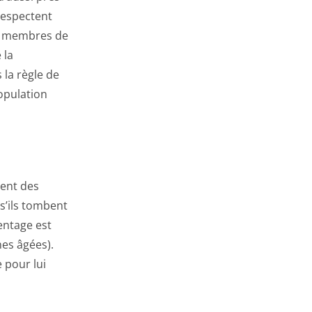
 respectent
es membres de
 la
 la règle de
opulation
uent des
s’ils tombent
entage est
es âgées).
 pour lui