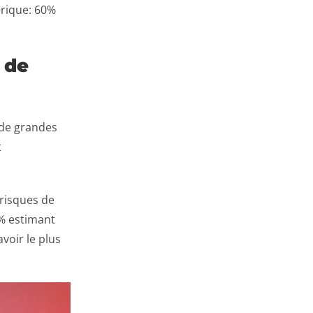
érique: 60%
 de
 de grandes
t
 risques de
4% estimant
avoir le plus