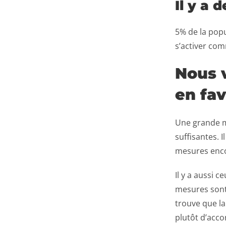
Il y a d
5% de la popu
s’activer com
Nous 
en fav
Une grande m
suffisantes. 
mesures encor
Il y a aussi 
mesures sont 
trouve que la
plutôt d’accor