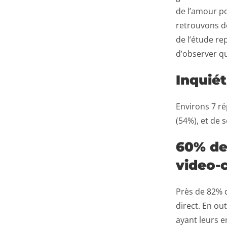
de l’amour po
retrouvons de
de l’étude re
d’observer qu
Inquié
Environs 7 ré
(54%), et de s
60% de
video-c
Près de 82% 
direct. En ou
ayant leurs e