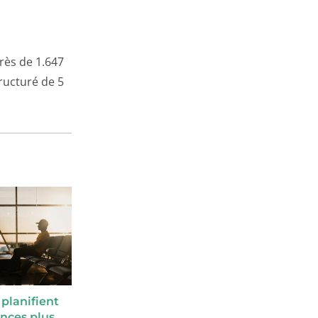
près de 1.647
ructuré de 5
 planifient
ances plus