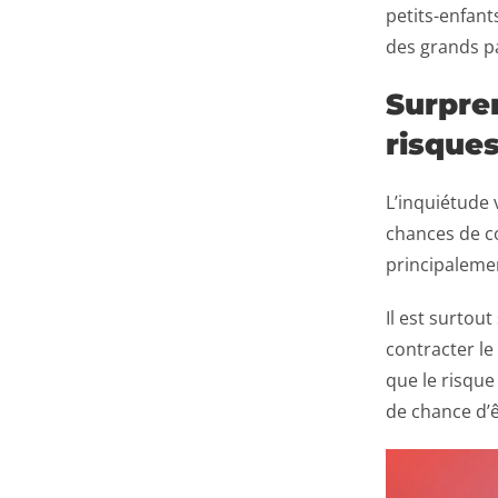
petits-enfant
des grands pa
Surpren
risques
L’inquiétude 
chances de co
principaleme
Il est surtou
contracter le
que le risque
de chance d’ê