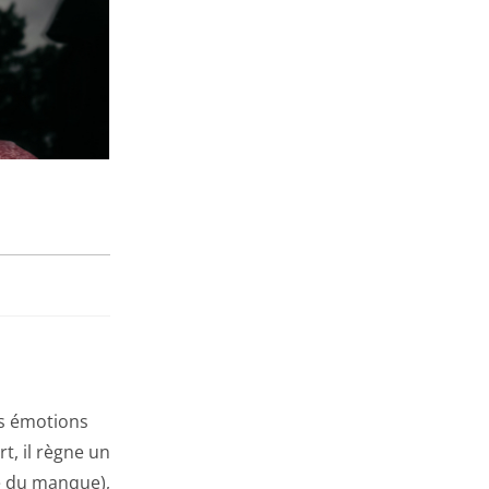
es émotions
t, il règne un
se du manque),