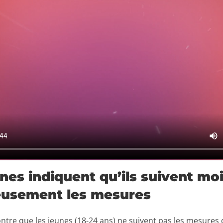
nes indiquent qu’ils suivent mo
eusement les mesures
tre que les jeunes (18-24 ans) ne suivent pas les mesures 