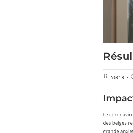
Résul
Veerle
Impact
Le coronavir
des belges re
grande anxiét