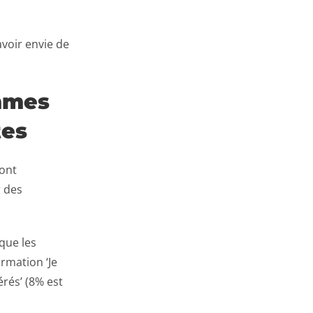
voir envie de
ommes
tes
sont
r des
 que les
irmation ‘Je
rés’ (8% est