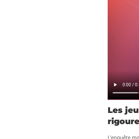
Les jeu
rigour
L’enquête mon