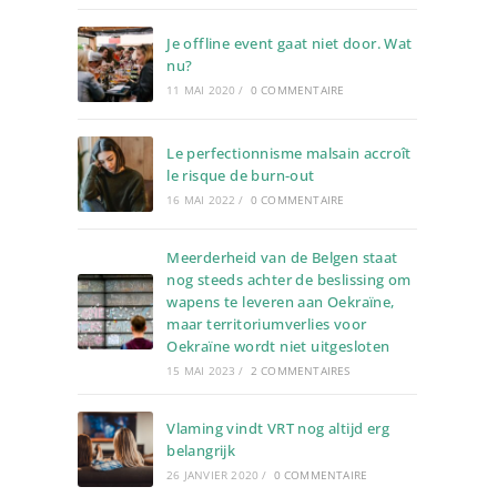
Je offline event gaat niet door. Wat
nu?
11 MAI 2020
/
0 COMMENTAIRE
Le perfectionnisme malsain accroît
le risque de burn-out
16 MAI 2022
/
0 COMMENTAIRE
Meerderheid van de Belgen staat
nog steeds achter de beslissing om
wapens te leveren aan Oekraïne,
maar territoriumverlies voor
Oekraïne wordt niet uitgesloten
15 MAI 2023
/
2 COMMENTAIRES
Vlaming vindt VRT nog altijd erg
belangrijk
26 JANVIER 2020
/
0 COMMENTAIRE