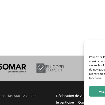
Pour offrir 
cookies pour
ces technol
de navigatio
retirer son 
fonctions.
Acc
heresiastraat 123 - 3000
Déclaration de vie privée
Par
Je participe
Contact
nl