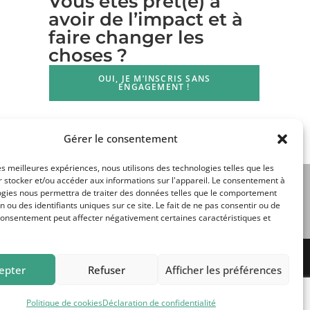
Vous êtes prêt(e) à
avoir de l’impact et à
faire changer les
choses ?
OUI, JE M’INSCRIS SANS
ENGAGEMENT !
Gérer le consentement
les meilleures expériences, nous utilisons des technologies telles que les
 stocker et/ou accéder aux informations sur l'appareil. Le consentement à
ogies nous permettra de traiter des données telles que le comportement
n ou des identifiants uniques sur ce site. Le fait de ne pas consentir ou de
consentement peut affecter négativement certaines caractéristiques et
epter
Refuser
Afficher les préférences
ticipant Bill of Rights
Comment ça marche ?
Politique de cookies
Déclaration de confidentialité