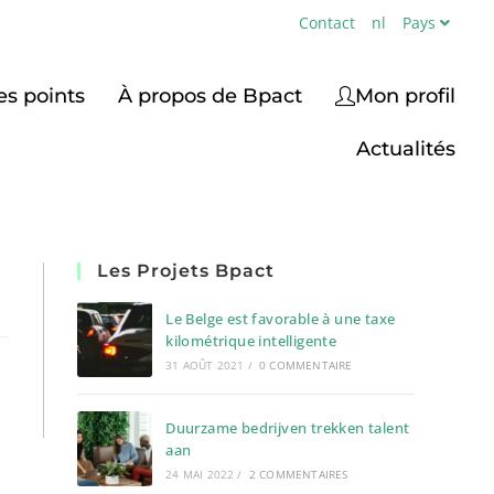
Contact
nl
Pays
es points
À propos de Bpact
Mon profil
Actualités
Les Projets Bpact
Le Belge est favorable à une taxe
kilométrique intelligente
31 AOÛT 2021
/
0 COMMENTAIRE
Duurzame bedrijven trekken talent
aan
24 MAI 2022
/
2 COMMENTAIRES