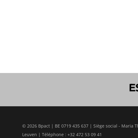
© 2026 Bpact | BE 0719 435 637 | Siège social - Maria T
Leuven | Téléphone : +32 472 53 09 41