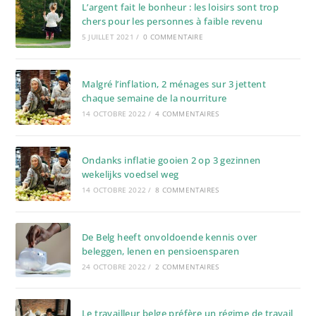
L’argent fait le bonheur : les loisirs sont trop
chers pour les personnes à faible revenu
5 JUILLET 2021
/
0 COMMENTAIRE
Malgré l’inflation, 2 ménages sur 3 jettent
chaque semaine de la nourriture
14 OCTOBRE 2022
/
4 COMMENTAIRES
Ondanks inflatie gooien 2 op 3 gezinnen
wekelijks voedsel weg
14 OCTOBRE 2022
/
8 COMMENTAIRES
De Belg heeft onvoldoende kennis over
beleggen, lenen en pensioensparen
24 OCTOBRE 2022
/
2 COMMENTAIRES
Le travailleur belge préfère un régime de travail