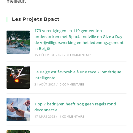
meilleur.
Les Projets Bpact
173 verenigingen en 119 gemeenten
onderzoeken met Bpact, Indiville en Give a Day
de vrijwilligerswerking en het ledenengagement
in België
15 DÉCEMBRE 2022
/
0 COMMENTAIRE
Le Belge est favorable à une taxe kilométrique
intelligente
31 AOÛT 2021
/
0 COMMENTAIRE
1 op 7 bedrijven heeft nog geen regels rond
deconnectie
17 MARS 2023
/
1 COMMENTAIRE