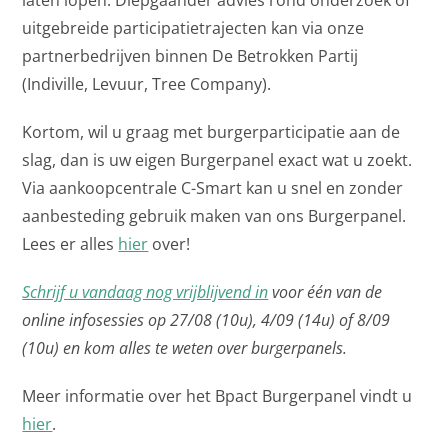
laten lopen. Diepgaander advies rond onderzoek of
uitgebreide participatietrajecten kan via onze
partnerbedrijven binnen De Betrokken Partij
(Indiville, Levuur, Tree Company).
Kortom, wil u graag met burgerparticipatie aan de
slag, dan is uw eigen Burgerpanel exact wat u zoekt.
Via aankoopcentrale C-Smart kan u snel en zonder
aanbesteding gebruik maken van ons Burgerpanel.
Lees er alles
hier
over!
Schrijf u vandaag nog vrijblijvend in
voor één van de
online infosessies op 27/08 (10u), 4/09 (14u) of 8/09
(10u) en kom alles te weten over burgerpanels.
Meer informatie over het Bpact Burgerpanel vindt u
hier
.