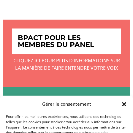
BPACT POUR LES
MEMBRES DU PANEL
CLIQUEZ ICI POUR PLUS D’INFORMATIONS SUR
LA MANIÈRE DE FAIRE ENTENDRE VOTRE VOIX
BPACT POUR LES CLIENTS
Gérer le consentement
Pour offrir les meilleures expériences, nous utilisons des technologies
CLIQUEZ ICI POUR EN SAVOIR PLUS SUR
telles que les cookies pour stocker et/ou accéder aux informations sur
l'appareil. Le consentement à ces technologies nous permettra de traiter
LES SERVICES DE BPACT
des données telles que le comportement de navigation ou des