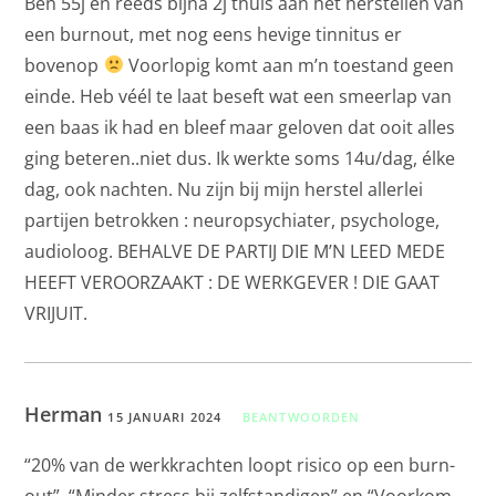
Ben 55j en reeds bijna 2j thuis aan het herstellen van
een burnout, met nog eens hevige tinnitus er
bovenop
Voorlopig komt aan m’n toestand geen
einde. Heb véél te laat beseft wat een smeerlap van
een baas ik had en bleef maar geloven dat ooit alles
ging beteren..niet dus. Ik werkte soms 14u/dag, élke
dag, ook nachten. Nu zijn bij mijn herstel allerlei
partijen betrokken : neuropsychiater, psychologe,
audioloog. BEHALVE DE PARTIJ DIE M’N LEED MEDE
HEEFT VEROORZAAKT : DE WERKGEVER ! DIE GAAT
VRIJUIT.
Herman
15 JANUARI 2024
BEANTWOORDEN
“20% van de werkkrachten loopt risico op een burn-
out”, “Minder stress bij zelfstandigen” en “Voorkom