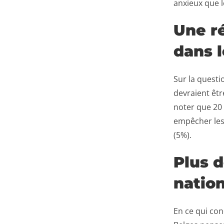
anxieux que l
Une ré
dans l
Sur la questi
devraient êtr
noter que 20 
empêcher les 
(5%).
Plus 
natio
En ce qui con