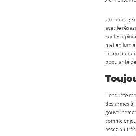
Un sondage ré
avec le rése
sur les opin
met en lumièr
la corruption
popularité de
Toujou
L’enquête mon
des armes à l
gouvernement 
comme enjeu u
assez ou très