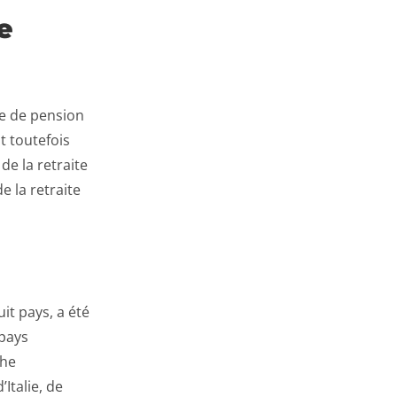
e
me de pension
t toutefois
e la retraite
e la retraite
it pays, a été
 pays
che
Italie, de