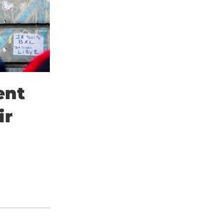
ent
ir