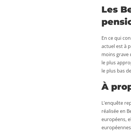
Les B
pensio
En ce qui con
actuel est à 
moins grave q
le plus approp
le plus bas de
À pro
L’enquête rep
réalisée en B
européens, el
européennes