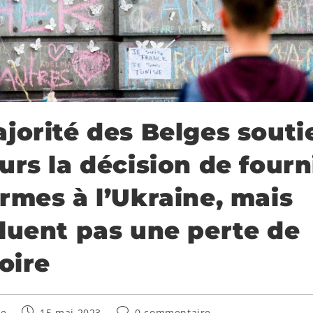
jorité des Belges souti
urs la décision de fourn
rmes à l’Ukraine, mais
luent pas une perte de
toire
ée
15 mai 2023
0 commentaire