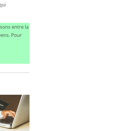
qui
sons entre la
éens. Pour