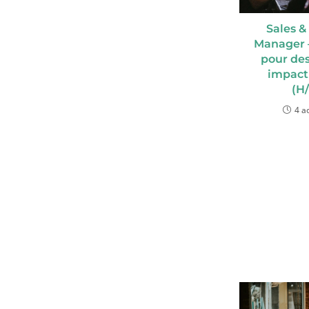
Sales &
Manager –
pour des
impact 
(H/
4 a