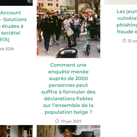
Les jeu
 Account
vulnéra
 Solutions
phishing
 études à
fraude 
sociétal
F/X)
25 ao
oût 2026
Comment une
enquête menée
auprès de 2000
personnes peut
suffire à formuler des
déclarations fiables
sur l’ensemble de la
population belge ?
19 juin 2025