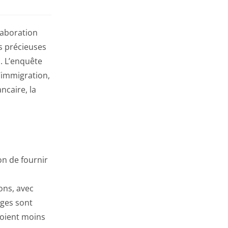
llaboration
s précieuses
. L’enquête
l’immigration,
ncaire, la
on de fournir
ons, avec
lges sont
soient moins