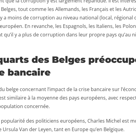
t que la corruption y est largement répandue. Il est intére
 Belges, tout comme les Allemands, les Français et les Autri
 y a moins de corruption au niveau national (local, régional 
européen. En revanche, les Espagnols, les Italiens, les Polona
 qu’il y a plus de corruption dans leur propre pays qu’au n
 quarts des Belges préoccup
se bancaire
du belge concernant l’impact de la crise bancaire sur l’éco
st similaire à la moyenne des pays européens, avec respe
 population concernée.
popularité des politiciens européens, Charles Michel est m
 Ursula Van der Leyen, tant en Europe qu’en Belgique.