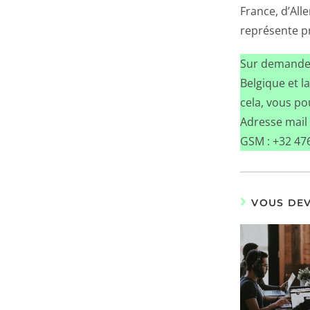
France, d’All
représente p
Sur demande, 
Belgique et 
cela, vous p
Adresse mail
GSM : +32 47
VOUS DEV