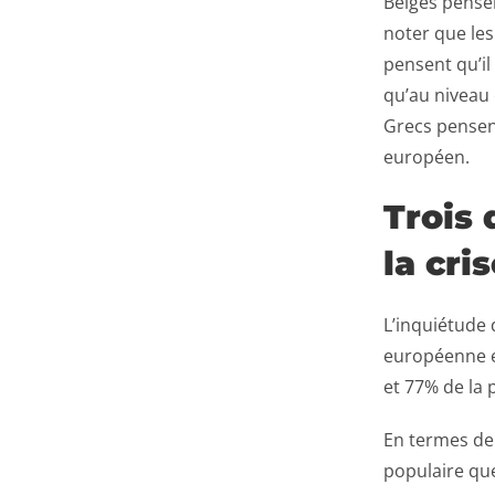
Belges pensen
noter que les
pensent qu’il
qu’au niveau 
Grecs pensent
européen.
Trois
la cri
L’inquiétude 
européenne e
et 77% de la
En termes de 
populaire que