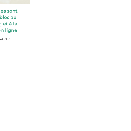
nes sont
bles au
 et à la
en ligne
ût 2025