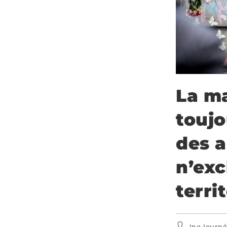
La ma
toujo
des a
n’exc
terri
Ine Journ