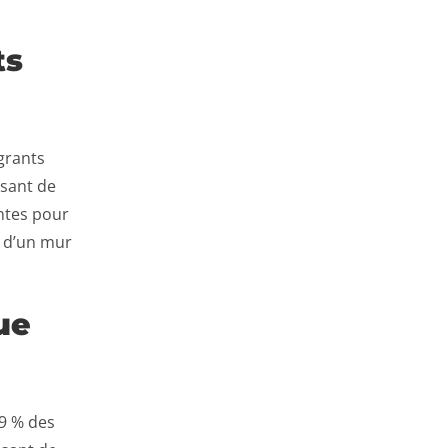
ts
grants
ssant de
ntes pour
n d’un mur
ue
69 % des