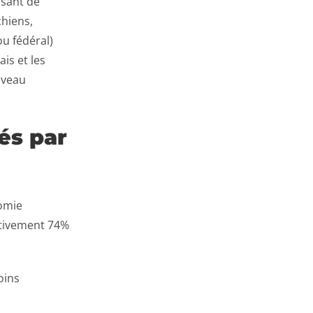
ssant de
chiens,
ou fédéral)
is et les
iveau
és par
nomie
ctivement 74%
oins