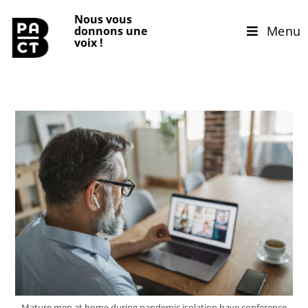
Nous vous
Menu
donnons une
voix
!
Mature men at home during pandemic isolation have conference