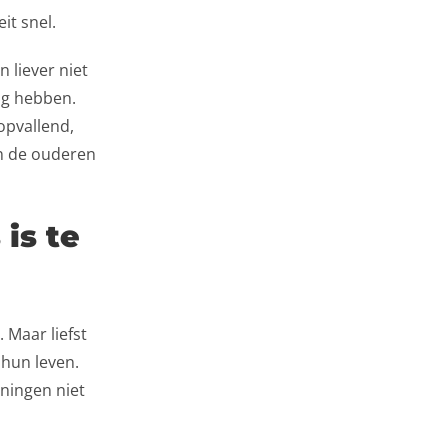
it snel.
 liever niet
dig hebben.
opvallend,
an de ouderen
 is te
 Maar liefst
 hun leven.
oningen niet