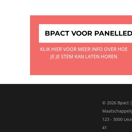
BPACT VOOR PANELLE
KLIK HIER VOOR MEER INFO OVER HOE
JE JE STEM KAN LATEN HOREN
© 2026 Bpact |
Maatschappelij
123 - 3000 Leu
41