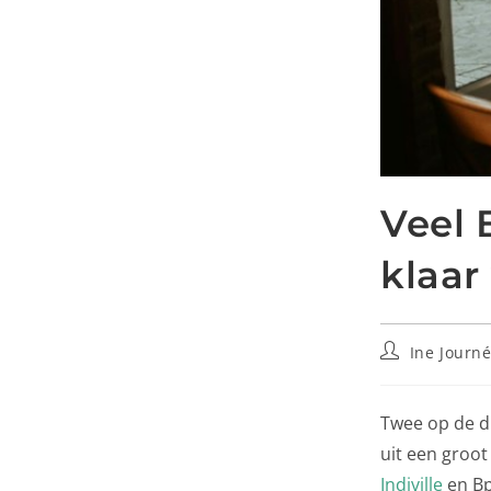
Veel 
klaar
Ine Journ
Twee op de dr
uit een groo
Indiville
en Bp