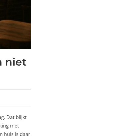
 niet
. Dat blijkt
king met
n huis is daar