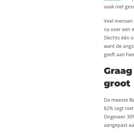
vaak niet ges
Veel mensen v
na over een w
Slechts één o
want de angs
geeft aan hier
Graag 
groot
De meeste Bel
82% zegt niet
Ongeveer 30% 
aangepast aan