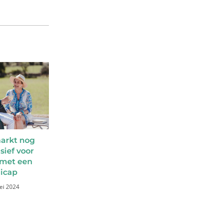
arkt nog
usief voor
met een
icap
ei 2024