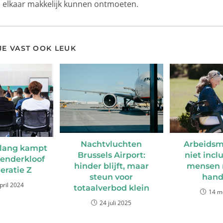
elkaar makkelijk kunnen ontmoeten.
 JE VAST OOK LEUK
Arbeidsm
Nachtvluchten
lang kampt
niet incl
Brussels Airport:
enderkloof
mensen 
hinder blijft, maar
eratie Z
hand
steun voor
pril 2024
totaalverbod klein
14 m
24 juli 2025