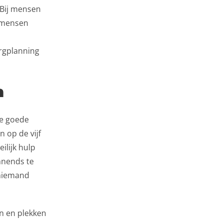
 Bij mensen
j mensen
rgplanning
n
ie goede
 op de vijf
ilijk hulp
nnends te
 niemand
n en plekken