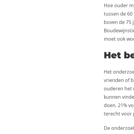
Hoe ouder me
tussen de 60
boven de 75 j
Boudewijnsti
moet ook woo
Het b
Het onderzoek
vrienden of b
ouderen het r
kunnen vinde
doen. 21% voe
terecht voor 
De onderzoek