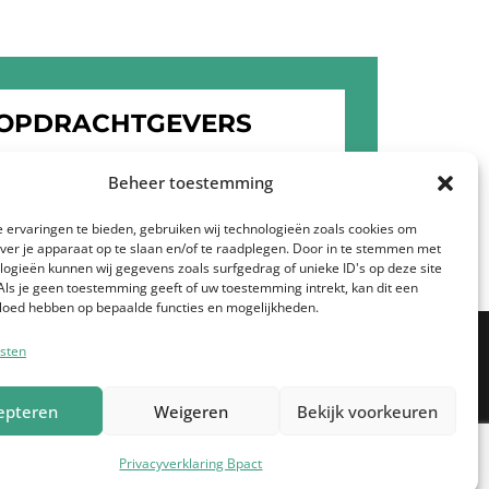
 OPDRACHTGEVERS
WETEN OVER DE
Beheer toestemming
BPACT
 ervaringen te bieden, gebruiken wij technologieën zoals cookies om
over je apparaat op te slaan en/of te raadplegen. Door in te stemmen met
logieën kunnen wij gegevens zoals surfgedrag of unieke ID's op deze site
Als je geen toestemming geeft of uw toestemming intrekt, kan dit een
vloed hebben op bepaalde functies en mogelijkheden.
sten
oe mee
epteren
Weigeren
Bekijk voorkeuren
Privacyverklaring Bpact