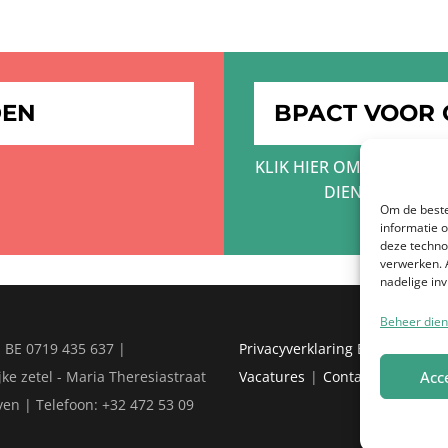
DEN
BPACT VOOR
KLIK HIER OM MEER TE 
DIENSTEN VAN 
Om de beste
informatie 
deze techno
verwerken. 
nadelige in
Beheer dien
 BE 0719 435 637 |
Privacyverklaring Bpact
Ik d
Acc
ke zetel - Maria Theresiastraat
Vacatures
Contact
Français
ven | Telefoon: +32 472 53 09