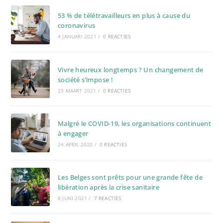
53 % de télétravailleurs en plus à cause du
coronavirus
4 JANUARI 2021
/
0 REACTIES
Vivre heureux longtemps ? Un changement de
société s’impose !
23 MAART 2021
/
0 REACTIES
Malgré le COVID-19, les organisations continuent
à engager
24 APRIL 2020
/
0 REACTIES
Les Belges sont prêts pour une grande fête de
libération après la crise sanitaire
8 JUNI 2021
/
7 REACTIES