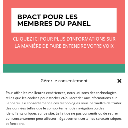
BPACT POUR LES
MEMBRES DU PANEL
CLIQUEZ ICI POUR PLUS D’INFORMATIONS SUR
LA MANIÈRE DE FAIRE ENTENDRE VOTRE VOIX
BPACT POUR LES CLIENTS
Gérer le consentement
Pour offrir les meilleures expériences, nous utilisons des technologies
CLIQUEZ ICI POUR EN SAVOIR PLUS SUR
telles que les cookies pour stocker et/ou accéder aux informations sur
l'appareil. Le consentement à ces technologies nous permettra de traiter
LES SERVICES DE BPACT
des données telles que le comportement de navigation ou des
identifiants uniques sur ce site. Le fait de ne pas consentir ou de retirer
son consentement peut affecter négativement certaines caractéristiques
et fonctions.