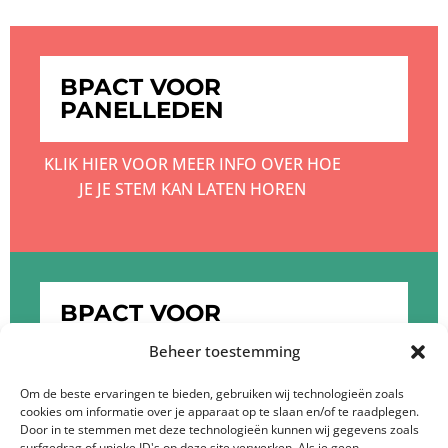
BPACT VOOR
PANELLEDEN
KLIK HIER VOOR MEER INFO OVER HOE
JE JE STEM KAN LATEN HOREN
BPACT VOOR
OPDRACHTGEVERS
Beheer toestemming
KLIK HIER OM MEER TE WETEN OVER DE
Om de beste ervaringen te bieden, gebruiken wij technologieën zoals
cookies om informatie over je apparaat op te slaan en/of te raadplegen.
DIENSTEN VAN BPACT
Door in te stemmen met deze technologieën kunnen wij gegevens zoals
surfgedrag of unieke ID's op deze site verwerken. Als je geen