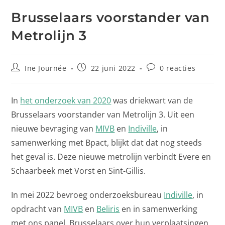
Brusselaars voorstander van
Metrolijn 3
Ine Journée
22 juni 2022
0 reacties
In
het onderzoek van 2020
was driekwart van de
Brusselaars voorstander van Metrolijn 3. Uit een
nieuwe bevraging van
MIVB
en
Indiville
, in
samenwerking met Bpact, blijkt dat dat nog steeds
het geval is. Deze nieuwe metrolijn verbindt Evere en
Schaarbeek met Vorst en Sint-Gillis.
In mei 2022 bevroeg onderzoeksbureau
Indiville
, in
opdracht van
MIVB
en
Beliris
en in samenwerking
met ons panel, Brusselaars over hun verplaatsingen