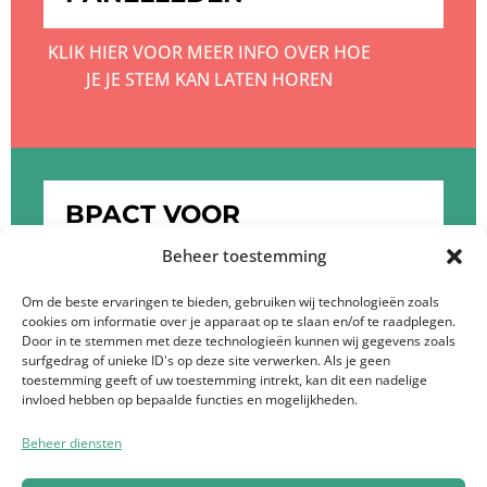
KLIK HIER VOOR MEER INFO OVER HOE
JE JE STEM KAN LATEN HOREN
BPACT VOOR
OPDRACHTGEVERS
Beheer toestemming
KLIK HIER OM MEER TE WETEN OVER DE
Om de beste ervaringen te bieden, gebruiken wij technologieën zoals
cookies om informatie over je apparaat op te slaan en/of te raadplegen.
DIENSTEN VAN BPACT
Door in te stemmen met deze technologieën kunnen wij gegevens zoals
surfgedrag of unieke ID's op deze site verwerken. Als je geen
toestemming geeft of uw toestemming intrekt, kan dit een nadelige
invloed hebben op bepaalde functies en mogelijkheden.
Beheer diensten