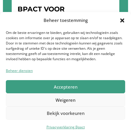
BPACT VOOR
OPDRACHTGEVERS
Beheer toestemming
KLIK HIER OM MEER TE WETEN OVER DE
Om de beste ervaringen te bieden, gebruiken wij technologieën zoals
cookies om informatie over je apparaat op te slaan en/of te raadplegen.
DIENSTEN VAN BPACT
Door in te stemmen met deze technologieën kunnen wij gegevens zoals
surfgedrag of unieke ID's op deze site verwerken. Als je geen
toestemming geeft of uw toestemming intrekt, kan dit een nadelige
invloed hebben op bepaalde functies en mogelijkheden.
Beheer diensten
Privacyverklaring Bpact
Ik doe mee
Vacatures
Accepteren
Contact
Français
Weigeren
© 2026 Bpact | BE 0719 435 637 | Maatschappelijke zetel -
Bekijk voorkeuren
Maria Theresiastraat 123 - 3000 Leuven | Telefoon: +32 472
53 09 41
Privacyverklaring Bpact