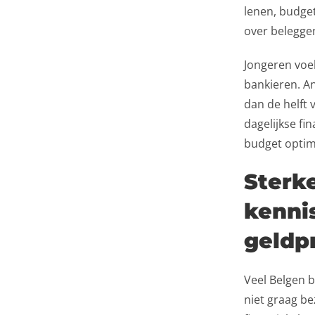
lenen, budget
over belegge
Jongeren voel
bankieren. An
dan de helft
dagelijkse fi
budget optim
Sterke
kenni
geldp
Veel Belgen 
niet graag be