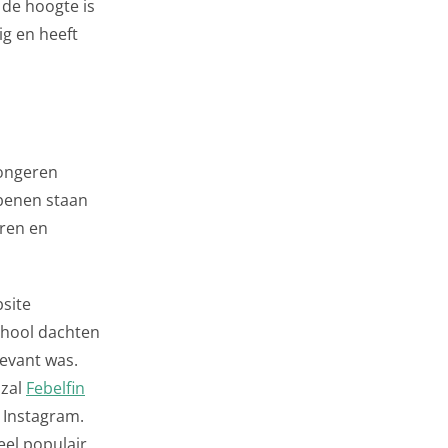
 de hoogte is
ig en heeft
jongeren
 benen staan
ren en
site
chool dachten
levant was.
 zal
Febelfin
n Instagram.
eel populair