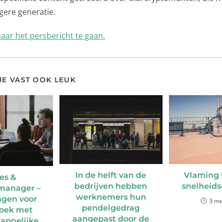
ngere generatie.
naar het persbericht te gaan.
 JE VAST OOK LEUK
In de helft van de
Vlaming 
es &
bedrijven hebben
snelheids
manager –
werknemers hun
ngen voor
3 me
pendelgedrag
oek met
aangepast door de
appelijke