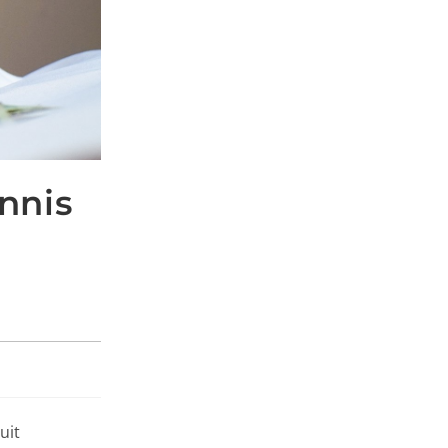
nnis
uit