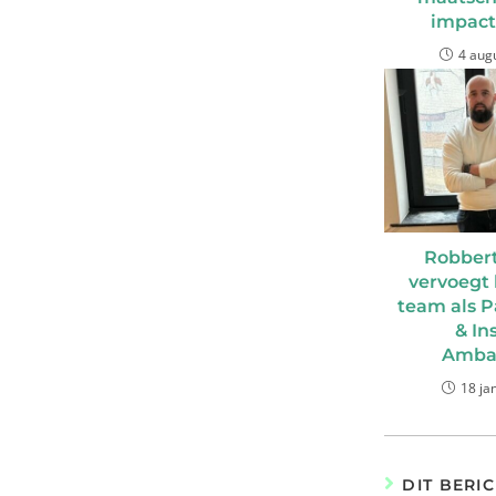
impact
4 aug
Robbert
vervoegt 
team als P
& In
Amba
18 ja
DIT BERIC