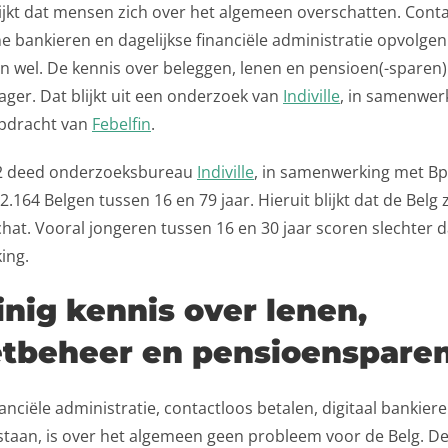
ijkt dat mensen zich over het algemeen overschatten. Cont
ne bankieren en dagelijkse financiële administratie opvolgen
n wel. De kennis over beleggen, lenen en pensioen(-sparen
 lager. Dat blijkt uit een onderzoek van
Indiville
, in samenwer
opdracht van
Febelfin
.
22 deed onderzoeksbureau
Indiville
, in samenwerking met Bp
2.164 Belgen tussen 16 en 79 jaar. Hieruit blijkt dat de Belg z
hat. Vooral jongeren tussen 16 en 30 jaar scoren slechter d
ing.
nig kennis over lenen,
tbeheer en pensioenspare
nanciële administratie, contactloos betalen, digitaal bankier
staan, is over het algemeen geen probleem voor de Belg. De