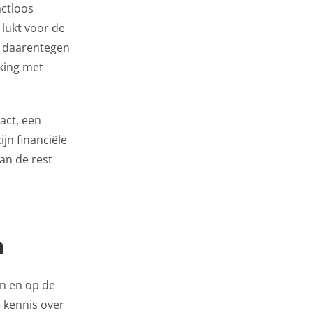
actloos
 lukt voor de
) daarentegen
king met
act, een
ijn financiële
an de rest
n
en en op de
 kennis over