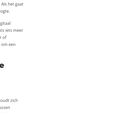
 Als het gaat
ogte.
gitaal
hts iets meer
r of
jk om een
le
oudt zich
tussen