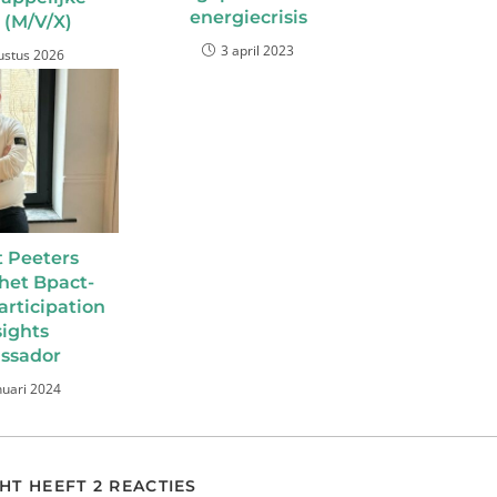
energiecrisis
 (M/V/X)
3 april 2023
ustus 2026
 Peeters
het Bpact-
articipation
sights
ssador
nuari 2024
HT HEEFT 2 REACTIES