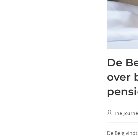
De Be
over 
pens
Ine Journ
De Belg vindt