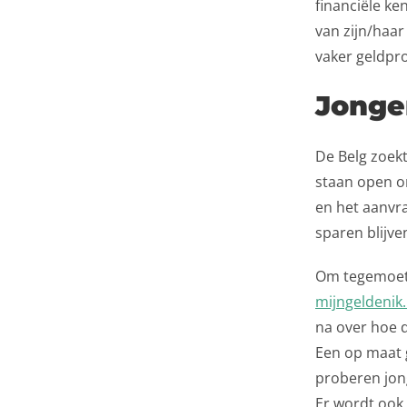
financiële k
van zijn/haar
vaker geldpr
Jonger
De Belg zoekt
staan open om
en het aanvr
sparen blijve
Om tegemoet 
mijngeldenik
na over hoe d
Een op maat 
proberen jong
Er wordt ook 