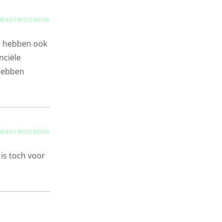
BEANTWOORDEN
e hebben ook
nciële
 hebben
BEANTWOORDEN
is toch voor