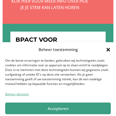
KLIK HIER VOOR MEER INFO OVER HOE
JE JE STEM KAN LATEN HOREN
BPACT VOOR
OPDRACHTGEVERS
Beheer toestemming
KLIK HIER OM MEER TE WETEN OVER DE
Om de beste ervaringen te bieden, gebruiken wij technologieën zoals
cookies om informatie over je apparaat op te slaan en/of te raadplegen.
DIENSTEN VAN BPACT
Door in te stemmen met deze technologieën kunnen wij gegevens zoals
surfgedrag of unieke ID's op deze site verwerken. Als je geen
toestemming geeft of uw toestemming intrekt, kan dit een nadelige
invloed hebben op bepaalde functies en mogelijkheden.
Beheer diensten
Privacyverklaring Bpact
Ik doe mee
Vacatures
Accepteren
Contact
Français