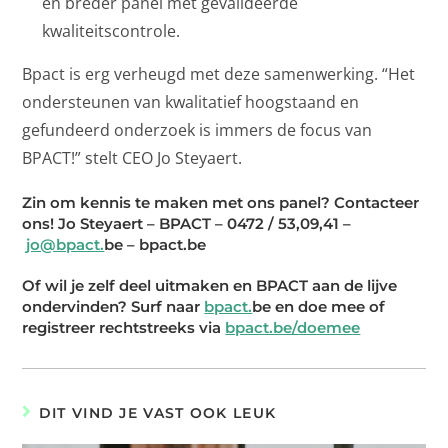
en breder panel met gevalideerde
kwaliteitscontrole.
Bpact is erg verheugd met deze samenwerking. “Het
ondersteunen van kwalitatief hoogstaand en
gefundeerd onderzoek is immers de focus van
BPACT!” stelt CEO Jo Steyaert.
Zin om kennis te maken met ons panel? Contacteer
ons! Jo Steyaert – BPACT – 0472 / 53,09,41 –
jo@bpact.
be – bpact.be
Of wil je zelf deel uitmaken en BPACT aan de lijve
ondervinden? Surf naar
bpact.
be en doe mee of
registreer rechtstreeks via
bpact.be/doemee
DIT VIND JE VAST OOK LEUK