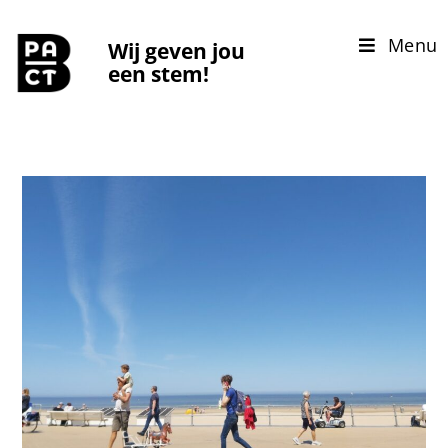
Menu
Wij geven jou
een stem!