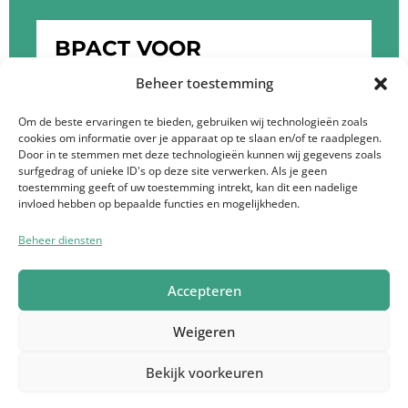
BPACT VOOR
OPDRACHTGEVERS
Beheer toestemming
KLIK HIER OM MEER TE WETEN OVER DE
Om de beste ervaringen te bieden, gebruiken wij technologieën zoals
cookies om informatie over je apparaat op te slaan en/of te raadplegen.
DIENSTEN VAN BPACT
Door in te stemmen met deze technologieën kunnen wij gegevens zoals
surfgedrag of unieke ID's op deze site verwerken. Als je geen
toestemming geeft of uw toestemming intrekt, kan dit een nadelige
invloed hebben op bepaalde functies en mogelijkheden.
Beheer diensten
Privacyverklaring Bpact
Ik doe mee
Vacatures
Accepteren
Contact
Français
Weigeren
© 2026 Bpact | BE 0719 435 637 | Maatschappelijke zetel -
Bekijk voorkeuren
Maria Theresiastraat 123 - 3000 Leuven | Telefoon: +32 472