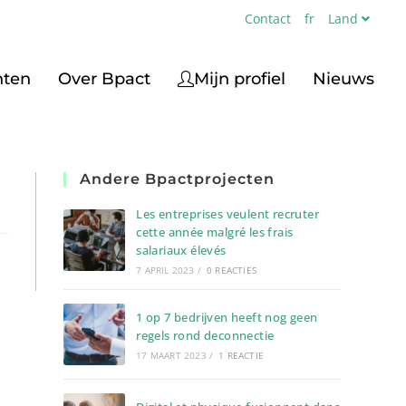
Contact
fr
Land
nten
Over Bpact
Mijn profiel
Nieuws
Andere Bpactprojecten
Les entreprises veulent recruter
cette année malgré les frais
salariaux élevés
7 APRIL 2023
/
0 REACTIES
1 op 7 bedrijven heeft nog geen
regels rond deconnectie
17 MAART 2023
/
1 REACTIE