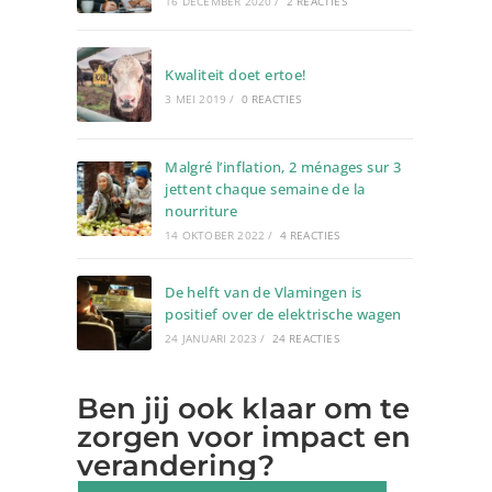
16 DECEMBER 2020
/
2 REACTIES
Kwaliteit doet ertoe!
3 MEI 2019
/
0 REACTIES
Malgré l’inflation, 2 ménages sur 3
jettent chaque semaine de la
nourriture
14 OKTOBER 2022
/
4 REACTIES
De helft van de Vlamingen is
positief over de elektrische wagen
24 JANUARI 2023
/
24 REACTIES
Ben jij ook klaar om te
zorgen voor impact en
verandering?