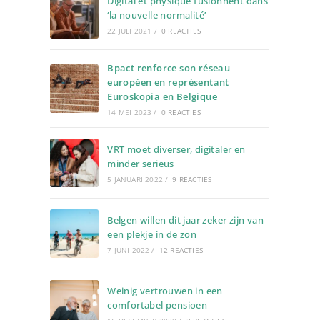
Digital et physique fusionnent dans
‘la nouvelle normalité’
22 JULI 2021
/
0 REACTIES
Bpact renforce son réseau
européen en représentant
Euroskopia en Belgique
14 MEI 2023
/
0 REACTIES
VRT moet diverser, digitaler en
minder serieus
5 JANUARI 2022
/
9 REACTIES
Belgen willen dit jaar zeker zijn van
een plekje in de zon
7 JUNI 2022
/
12 REACTIES
Weinig vertrouwen in een
comfortabel pensioen