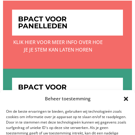
BPACT VOOR
PANELLEDEN
KLIK HIER VOOR MEER INFO OVER HOE
JE JE STEM KAN LATEN HOREN
BPACT VOOR
OPDRACHTGEVERS
Beheer toestemming
KLIK HIER OM MEER TE WETEN OVER DE
Om de beste ervaringen te bieden, gebruiken wij technologieën zoals
cookies om informatie over je apparaat op te slaan en/of te raadplegen.
DIENSTEN VAN BPACT
Door in te stemmen met deze technologieën kunnen wij gegevens zoals
surfgedrag of unieke ID's op deze site verwerken. Als je geen
toestemming geeft of uw toestemming intrekt, kan dit een nadelige