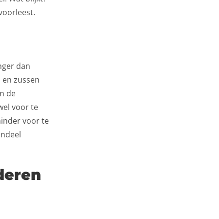
voorleest.
nger dan
s en zussen
an de
wel voor te
minder voor te
andeel
deren