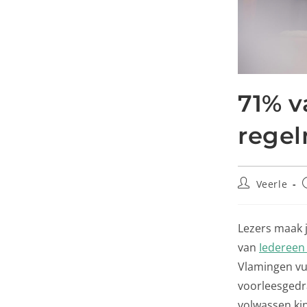
71% v
regel
Veerle
Lezers maak 
van
Iedereen
Vlamingen vu
voorleesgedr
volwassen kin