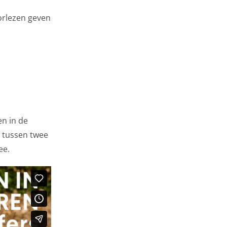
orlezen geven
n in de
n tussen twee
ee.