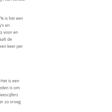
7% is het een
y’s en
ks voor en
aalt de
een keer per
Het is een
reden is om
eescijfers
er zo vroeg