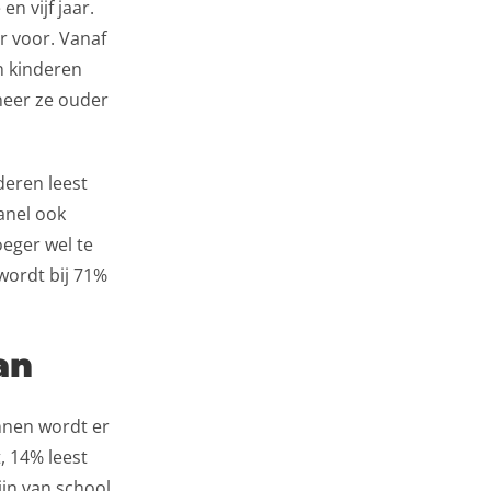
n vijf jaar.
r voor. Vanaf
n kinderen
neer ze ouder
deren leest
panel ook
oeger wel te
wordt bij 71%
an
innen wordt er
, 14% leest
ijn van school