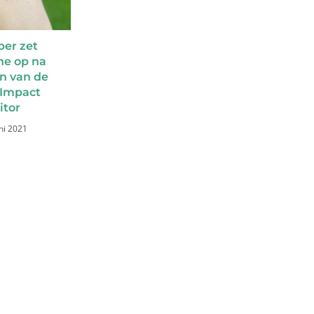
per zet
e op na
en van de
 Impact
itor
ni 2021