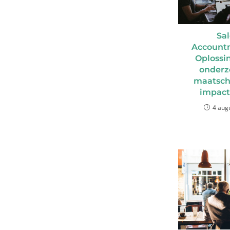
Sal
Account
Oplossi
onderz
maatsch
impact
4 aug