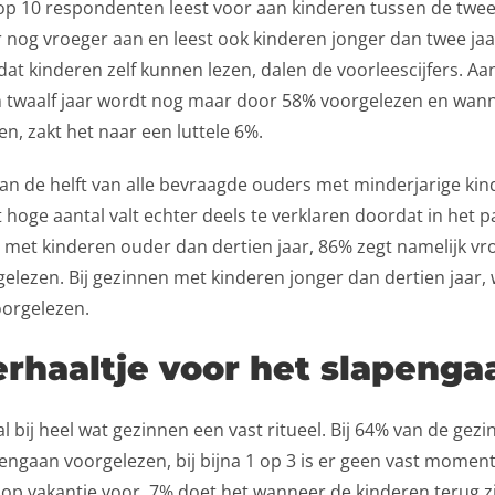
 op 10 respondenten leest voor aan kinderen tussen de twee e
 nog vroeger aan en leest ook kinderen jonger dan twee jaa
t kinderen zelf kunnen lezen, dalen de voorleescijfers. Aa
n twaalf jaar wordt nog maar door 58% voorgelezen en wan
en, zakt het naar een luttele 6%.
an de helft van alle bevraagde ouders met minderjarige kin
t hoge aantal valt echter deels te verklaren doordat in het 
 met kinderen ouder dan dertien jaar, 86% zegt namelijk vr
lezen. Bij gezinnen met kinderen jonger dan dertien jaar, 
oorgelezen.
erhaaltje voor het slapenga
al bij heel wat gezinnen een vast ritueel. Bij 64% van de gez
engaan voorgelezen, bij bijna 1 op 3 is er geen vast moment
op vakantie voor, 7% doet het wanneer de kinderen terug z