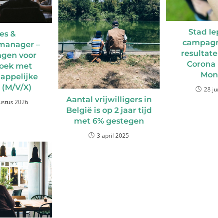
Stad Ie
es &
campagn
manager –
resultat
ngen voor
Corona
oek met
Mon
appelijke
 (M/V/X)
28 ju
Aantal vrijwilligers in
ustus 2026
België is op 2 jaar tijd
met 6% gestegen
3 april 2025