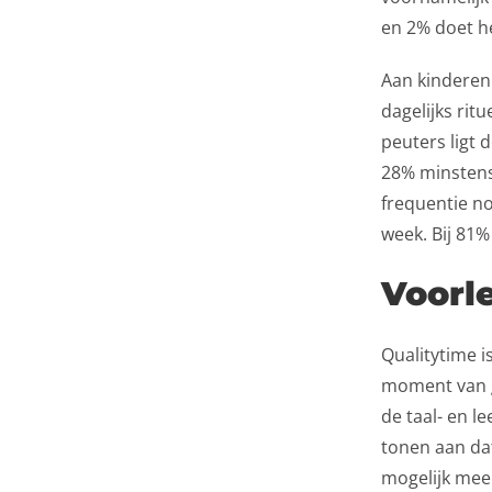
en 2% doet he
Aan kinderen 
dagelijks rit
peuters ligt 
28% minstens 
frequentie n
week. Bij 81%
Voorl
Qualitytime 
moment van g
de taal- en l
tonen aan dat
mogelijk mee