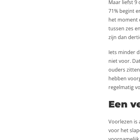
Maar liefst 9
71% begint er
het moment da
tussen zes e
zijn dan derti
Iets minder d
niet voor. Da
ouders zitten
hebben voorge
regelmatig v
Een v
Voorlezen is 
voor het slap
voornamelijk 